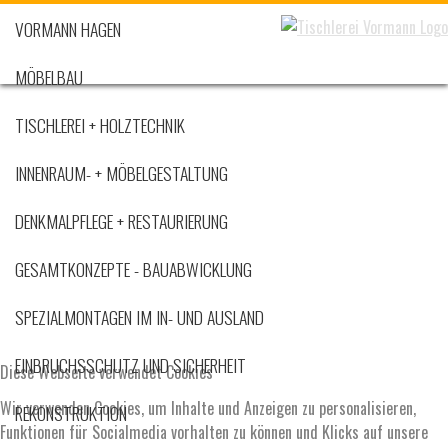
VORMANN HAGEN
MÖBELBAU
TISCHLEREI + HOLZTECHNIK
INNENRAUM- + MÖBELGESTALTUNG
DENKMALPFLEGE + RESTAURIERUNG
GESAMTKONZEPTE - BAUABWICKLUNG
SPEZIALMONTAGEN IM IN- UND AUSLAND
EINBRUCHSSCHUTZ UND SICHERHEIT
Diese Webseite verwendet Cookies
Wir verwenden Cookies, um Inhalte und Anzeigen zu personalisieren,
REKONSTRUKTION
Funktionen für Socialmedia vorhalten zu können und Klicks auf unsere